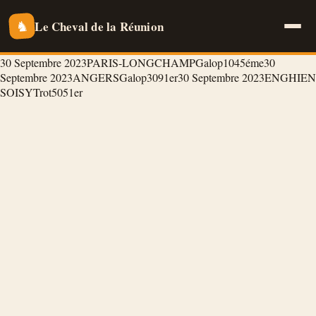
Le Cheval de la Réunion
♞
30 Septembre 2023
PARIS-LONGCHAMP
Galop
104
5éme
30
Septembre 2023
ANGERS
Galop
309
1er
30 Septembre 2023
ENGHIEN
SOISY
Trot
505
1er