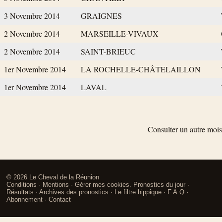
3 Novembre 2014
GRAIGNES
2 Novembre 2014
MARSEILLE-VIVAUX
2 Novembre 2014
SAINT-BRIEUC
1er Novembre 2014
LA ROCHELLE-CHÂTELAILLON
1er Novembre 2014
LAVAL
Consulter un autre mois
©
2026
Le Cheval de la Réunion
Conditions
·
Mentions
·
Gérer mes cookies
.
Pronostics du jour
·
Résultats
·
Archives des pronostics
·
Le filtre hippique
·
F.A.Q
·
Abonnement
·
Contact