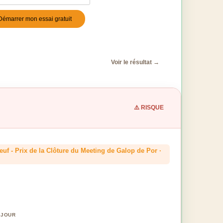
Démarrer mon essai gratuit
stile
*
Voir le résultat →
⚠️ RISQUE
euf - Prix de la Clôture du Meeting de Galop de Por ·
 JOUR