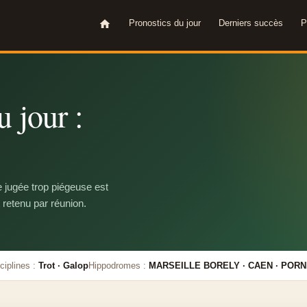
Pronostics du jour
Derniers succès
P
 jour :
e jugée trop piégeuse est
 retenu par réunion.
ciplines :
Trot · Galop
Hippodromes :
MARSEILLE BORELY · CAEN · PORN