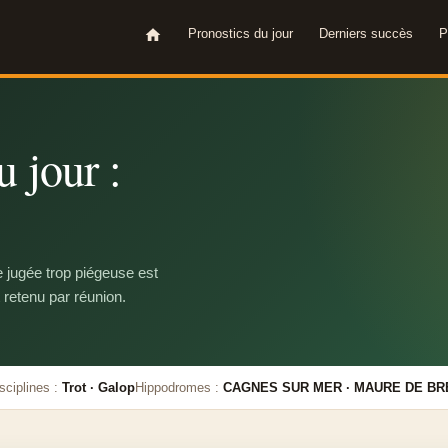
Pronostics du jour
Derniers succès
P
 jour :
e jugée trop piégeuse est
 retenu par réunion.
sciplines :
Trot · Galop
Hippodromes :
CAGNES SUR MER · MAURE DE BR