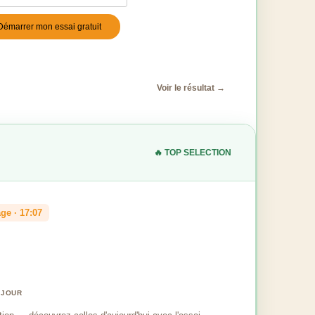
Démarrer mon essai gratuit
stile
*
Voir le résultat →
🔥 TOP SELECTION
ge · 17:07
 JOUR