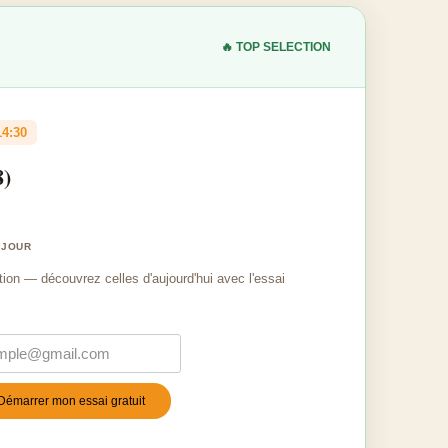
🔥 TOP SELECTION
14:30
8)
 JOUR
tion — découvrez celles d'aujourd'hui avec l'essai
Démarrer mon essai gratuit
stile
*