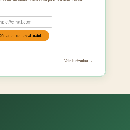
tion — découvrez celles d'aujourd'hui avec l'essai
Démarrer mon essai gratuit
stile
*
Voir le résultat →