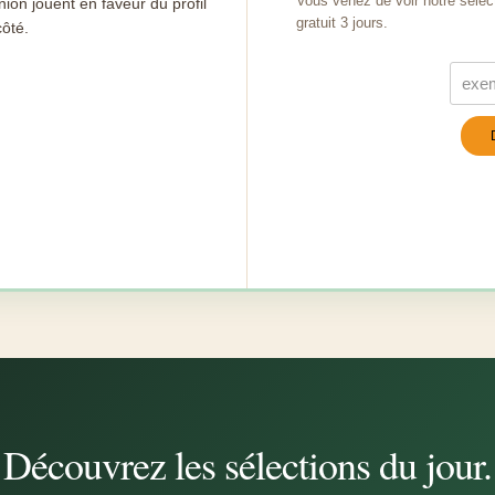
Vous venez de voir notre sélec
ion jouent en faveur du profil
gratuit 3 jours.
côté.
Turn
Découvrez les sélections du jour.