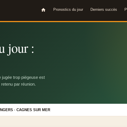
Pronostics du jour
Derniers succès
P
 jour :
e jugée trop piégeuse est
 retenu par réunion.
NGERS · CAGNES SUR MER