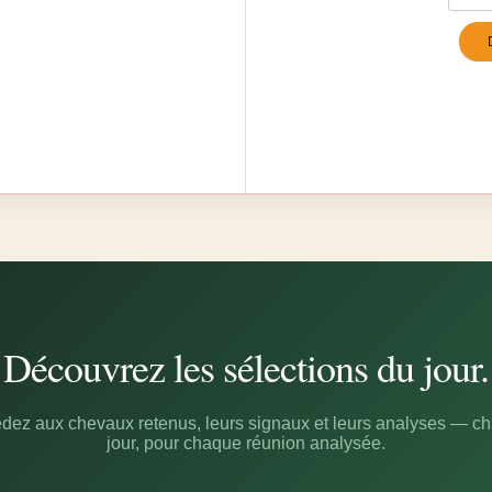
Turn
Découvrez les sélections du jour.
dez aux chevaux retenus, leurs signaux et leurs analyses — c
jour, pour chaque réunion analysée.