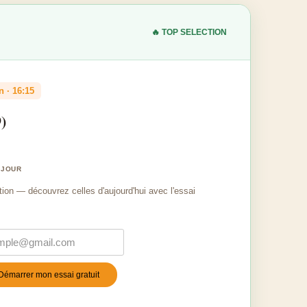
🔥 TOP SELECTION
n · 16:15
)
 JOUR
tion — découvrez celles d'aujourd'hui avec l'essai
Démarrer mon essai gratuit
stile
*