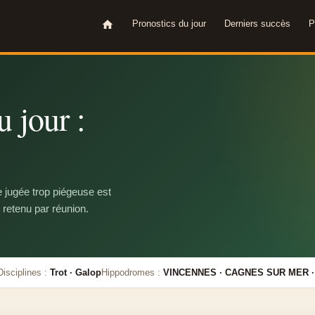
Pronostics du jour
Derniers succès
P
 jour :
e jugée trop piégeuse est
 retenu par réunion.
Disciplines :
Trot · Galop
Hippodromes :
VINCENNES · CAGNES SUR MER 