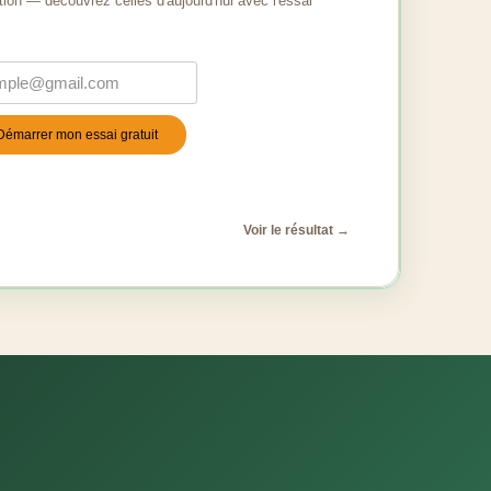
tion — découvrez celles d'aujourd'hui avec l'essai
Démarrer mon essai gratuit
stile
*
Voir le résultat →